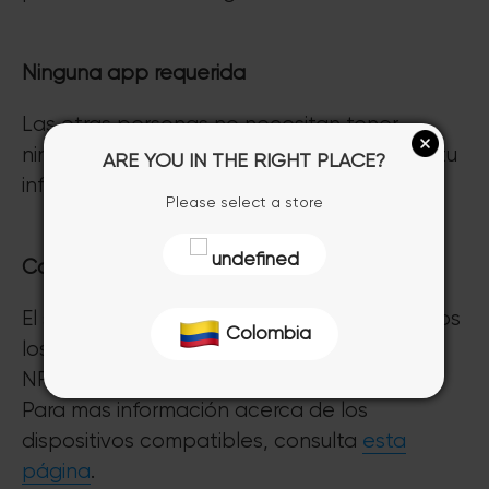
Ninguna app requerida
Las otras personas no necesitan tener
ninguna app o producto Tapni para recibir tu
ARE YOU IN THE RIGHT PLACE?
información.
Please select a store
undefined
Conveniencia inigualable
El sticker Tapni es compatible con casi todos
Colombia
los dispositivos que cuenten con la función
NFC (Near-Field Communication).
Para mas información acerca de los
dispositivos compatibles, consulta
esta
página
.